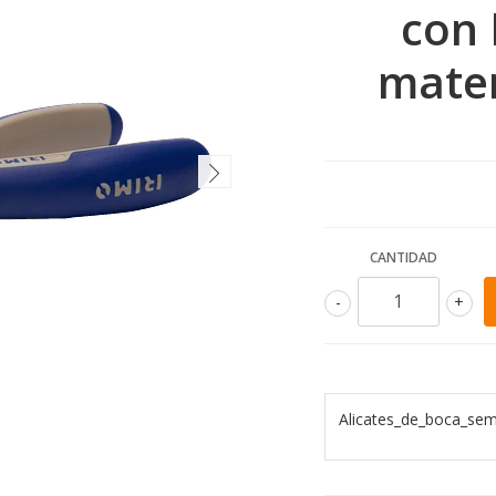
con 
mater
CANTIDAD
-
+
Alicates_de_boca_se