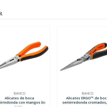
R
BAHCO
BAHCO
Alicates de boca
Alicates ERGO™ de boc
irredonda con mangos bi-
semirredonda cromados, 
com...