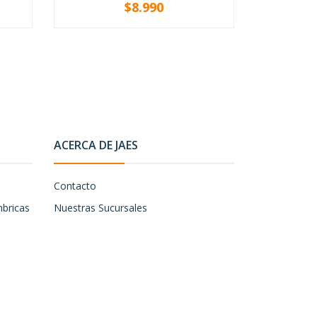
$8.990
De
-
+
V
ACERCA DE JAES
Contacto
mbricas
Nuestras Sucursales