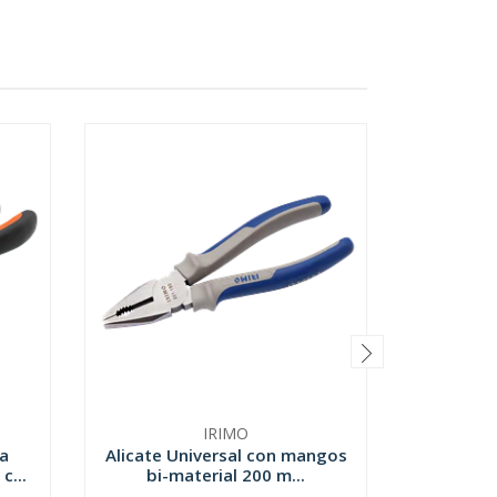
IRIMO
a
Alicate Universal con mangos
Alicate
c...
bi-material 200 m...
con ma