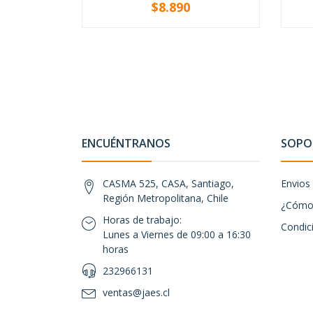
$8.890
-
+
ENCUÉNTRANOS
SOPOR
CASMA 525, CASA, Santiago,
Envios
Región Metropolitana, Chile
¿Cómo 
Horas de trabajo:
Condic
Lunes a Viernes de 09:00 a 16:30
horas
232966131
ventas@jaes.cl