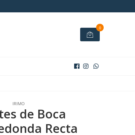
0
IRIMO
ates de Boca
edonda Recta