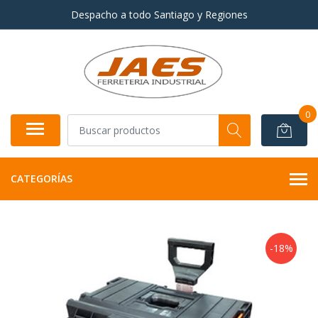
Despacho a todo Santiago y Regiones
0
CATEGORÍAS
-18%