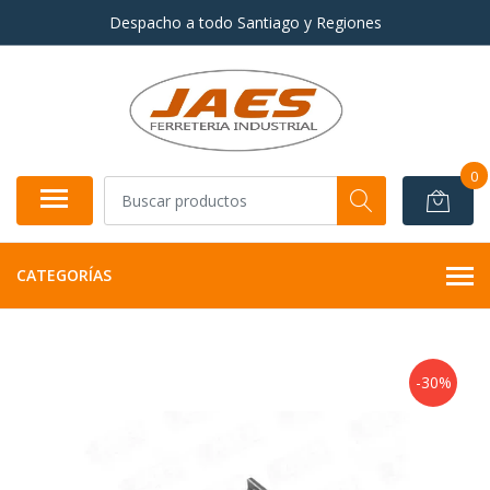
Despacho a todo Santiago y Regiones
0
CATEGORÍAS
-30%