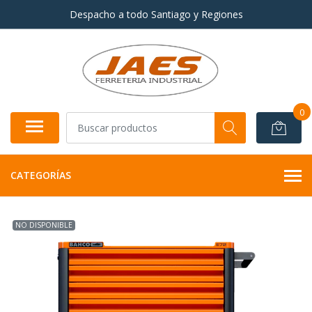
Despacho a todo Santiago y Regiones
0
CATEGORÍAS
NO DISPONIBLE