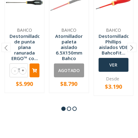
BAHCO
BAHCO
BAHCO
Destornillador
Atornillador
Destornilladores
de punta
paleta
Phillips
plana
aislado
aislados VDE
ranurada
6.5X150mm
BahcoFit...
ERGO™ co...
Bahco
VER
-
+
AGOTADO
OPCIONES
Desde
$5.990
$8.790
$3.190