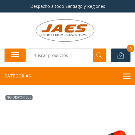
Despacho a todo Santiago y Regiones
0
CATEGORÍAS
NO DISPONIBLE