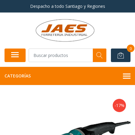
Despacho a todo Santiago y Regiones
0
CATEGORÍAS
-17%