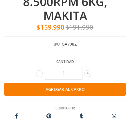
8.500RPM 6KG,
MAKITA
$159.990
$191.990
GA7082
SKU:
CANTIDAD
-
+
COMPARTIR