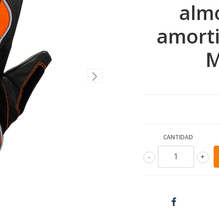
almo
amorti
M
CANTIDAD
-
+