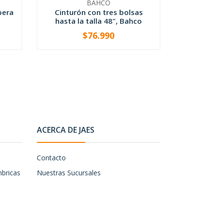
BAHCO
pera
Cinturón con tres bolsas
Juego de
hasta la talla 48", Bahco
mango
$76.990
-
+
-
ACERCA DE JAES
Contacto
mbricas
Nuestras Sucursales