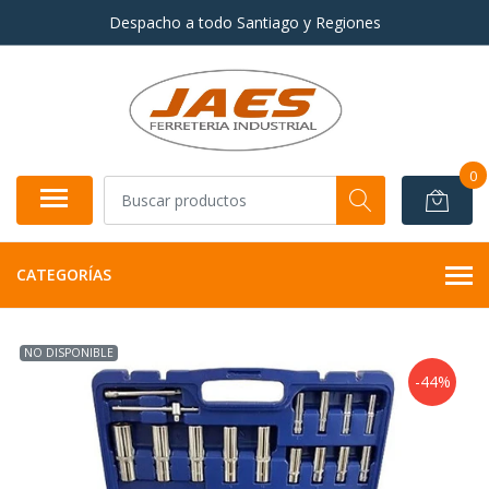
Despacho a todo Santiago y Regiones
0
CATEGORÍAS
NO DISPONIBLE
-44%