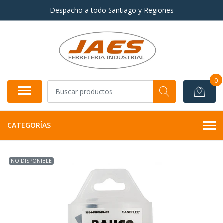
Despacho a todo Santiago y Regiones
0
CATEGORÍAS
NO DISPONIBLE