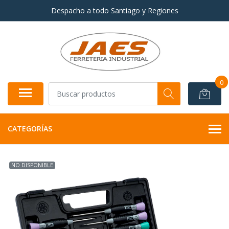
Despacho a todo Santiago y Regiones
0
CATEGORÍAS
NO DISPONIBLE