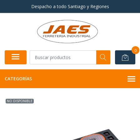
Despacho a todo Santiago y Regiones
0
CATEGORÍAS
NO DISPONIBLE