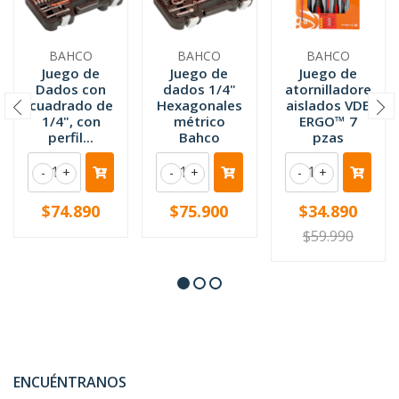
BAHCO
BAHCO
BAHCO
Juego de
Juego de
Juego de
Dados con
dados 1/4"
atornilladores
cuadrado de
Hexagonales
aislados VDE
1/4", con
métrico
ERGO™ 7
perfil...
Bahco
pzas
-
+
-
+
-
+
$74.890
$75.900
$34.890
$59.990
ENCUÉNTRANOS