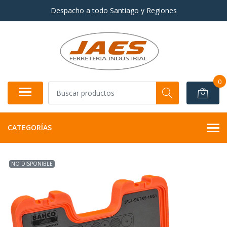
Despacho a todo Santiago y Regiones
0
CATEGORÍAS
NO DISPONIBLE