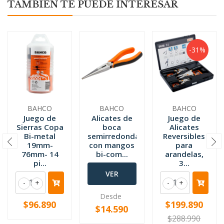
TAMBIÉN TE PUEDE INTERESAR
-31%
BAHCO
BAHCO
BAHCO
Juego de
Alicates de
Juego de
Sierras Copa
boca
Alicates
Bi-metal
semirredonda
Reversibles
19mm-
con mangos
para
76mm- 14
bi-com...
arandelas,
pi...
3...
VER
-
+
-
+
OPCIONES
Desde
$96.890
$199.890
$14.590
$288.990