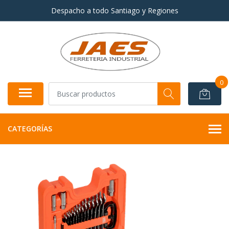
Despacho a todo Santiago y Regiones
0
CATEGORÍAS