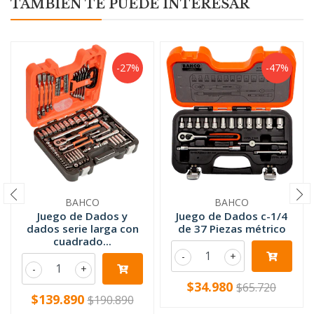
TAMBIÉN TE PUEDE INTERESAR
-27%
-47%
BAHCO
BAHCO
Juego de Dados y
Juego de Dados c-1/4
dados serie larga con
de 37 Piezas métrico
cuadrado...
-
+
-
+
$34.980
$65.720
$139.890
$190.890