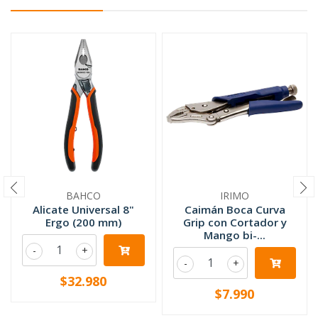
BAHCO
IRIMO
Alicate Universal 8"
Caimán Boca Curva
Ergo (200 mm)
Grip con Cortador y
Mango bi-...
-
+
-
+
$32.980
$7.990