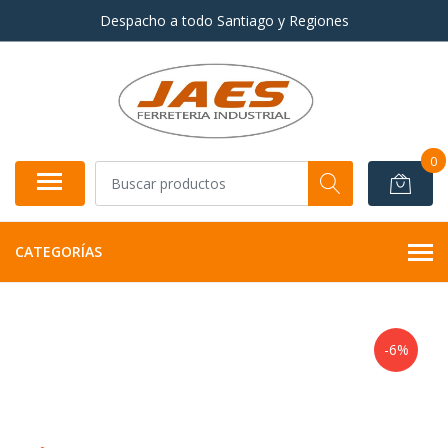
Despacho a todo Santiago y Regiones
0
CATEGORÍAS
-6%