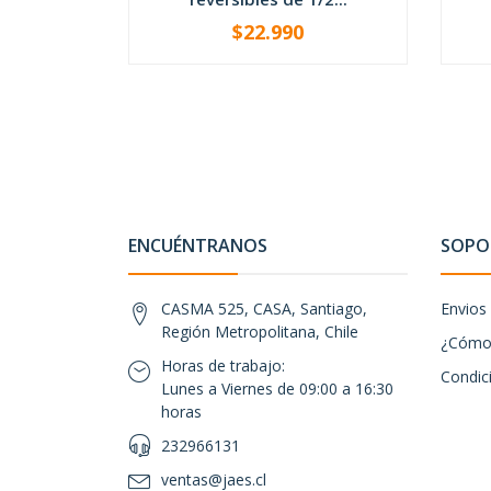
$22.990
-
+
-
ENCUÉNTRANOS
SOPOR
CASMA 525, CASA, Santiago,
Envios
Región Metropolitana, Chile
¿Cómo 
Horas de trabajo:
Condic
Lunes a Viernes de 09:00 a 16:30
horas
232966131
ventas@jaes.cl