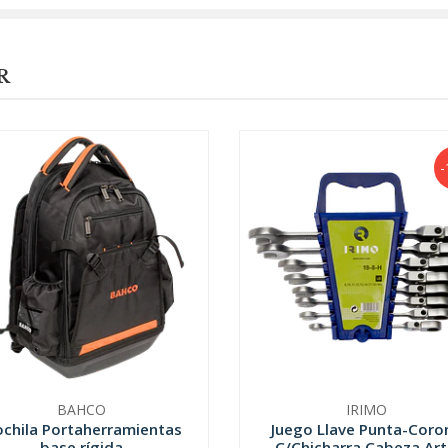
R
-
BAHCO
IRIMO
chila Portaherramientas
Juego Llave Punta-Coro
base rígida
C/Chicharra Cabeza Art.