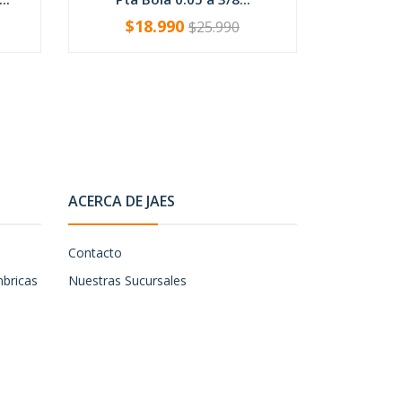
$18.990
$25.990
-
+
-
ACERCA DE JAES
Contacto
mbricas
Nuestras Sucursales