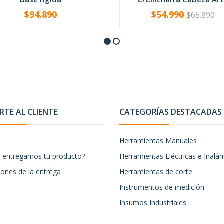
$94.890
$54.990
$65.890
+
-
+
TE AL CLIENTE
CATEGORÍAS DESTACADAS
Herramientas Manuales
entregamos tu producto?
Herramientas Eléctricas e Inalá
iones de la entrega
Herramientas de corte
Instrumentos de medición
Insumos Industriales