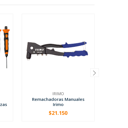
IRIMO
Remachadoras Manuales
ezas
Irimo
Portah
$21.150
-
+
-