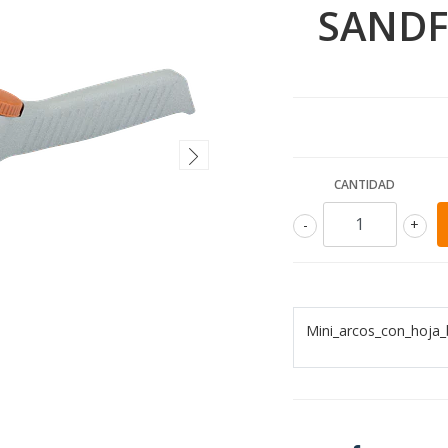
SANDF
CANTIDAD
-
+
Mini_arcos_con_hoja_