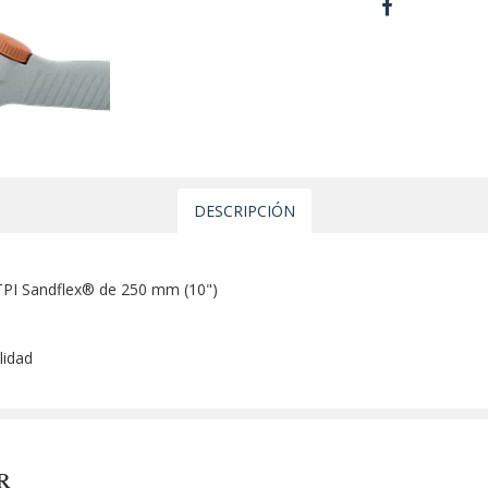
DESCRIPCIÓN
o
 TPI Sandflex® de 250 mm (10")
lidad
R