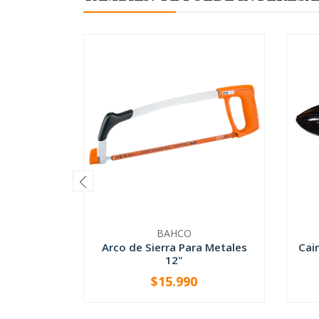
BAHCO
Arco de Sierra Para Metales
Cai
12"
$15.990
-
+