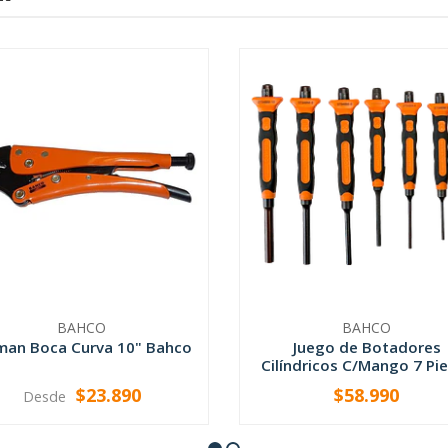
BAHCO
BAHCO
man Boca Curva 10" Bahco
Juego de Botadores
Cilíndricos C/Mango 7 Pi
$23.890
$58.990
Desde
VER OPCIONES
-
+