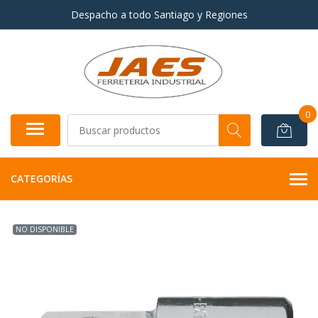
Despacho a todo Santiago y Regiones
0
CATEGORÍAS
NO DISPONIBLE