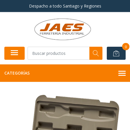
Despacho a todo Santiago y Regiones
0
CATEGORÍAS