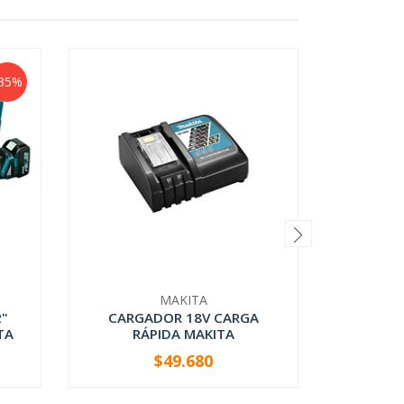
35%
MAKITA
2"
CARGADOR 18V CARGA
Jueg
TA
RÁPIDA MAKITA
Hexagon
$49.680
-
+
-