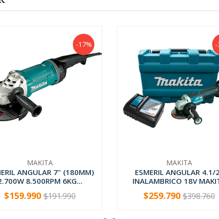
-17%
-
MAKITA
MAKITA
ERIL ANGULAR 7" (180MM)
ESMERIL ANGULAR 4.1/
2.700W 8.500RPM 6KG...
INALAMBRICO 18V MAKI
$159.990
$259.790
$191.990
$398.760
+
-
+