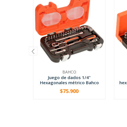
BAHCO
Juego de dados 1/4"
Hexagonales métrico Bahco
hex
$75.900
-
+
-