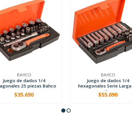
BAHCO
BAHCO
Juego de dados 1/4
Juego de dados 1/4
agonales 25 piezas Bahco
hexagonales Serie Larga
p...
$35.690
$55.090
+
-
+