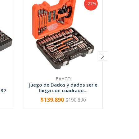
-27%
BAHCO
Juego de Dados y dados serie
Juego de
 37
larga con cuadrado...
de 1
$139.890
$190.890
-
+
-