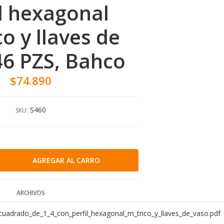
il hexagonal
o y llaves de
46 PZS, Bahco
$74.890
S460
SKU:
ARCHIVOS
uadrado_de_1_4_con_perfil_hexagonal_m_trico_y_llaves_de_vaso.pdf