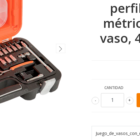
perf
métric
vaso, 
CANTIDAD
-
+
Juego_de_vasos_con_c