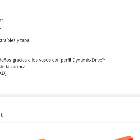
".
.
.
traíbles y tapa.
años gracias a los vasos con perfil Dynamic-Drive™.
de la carraca.
AD).
R