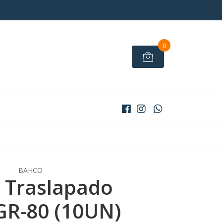
0
BAHCO
 Traslapado
 GR-80 (10UN)