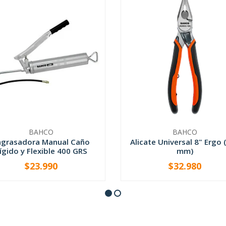
BAHCO
BAHCO
ngrasadora Manual Caño
Alicate Universal 8" Ergo 
ígido y Flexible 400 GRS
mm)
$23.990
$32.980
+
-
+