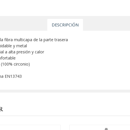
DESCRIPCIÓN
la fibra multicapa de la parte trasera
xidable y metal
l a alta presión y calor
fortable
o (100% circonio)
rma EN13743
R