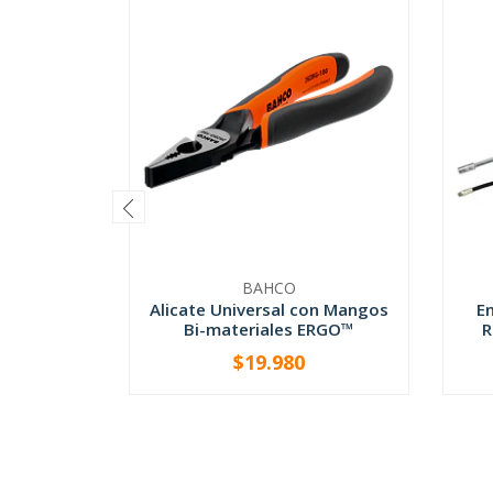
BAHCO
Alicate Universal con Mangos
E
Bi-materiales ERGO™
R
$19.980
-
+
-