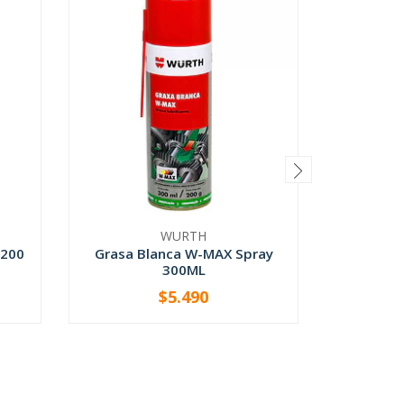
WURTH
(200
Grasa Blanca W-MAX Spray
Broc
300ML
$5.490
-
+
-