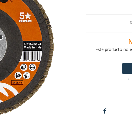
S
N
Este producto no e
← 